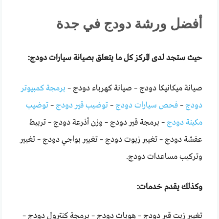
أفضل ورشة دودج في جدة
حيث ستجد لدى المركز كل ما يتعلق بصيانة سيارات دودج:
صيانة ميكانيكا دودج – صيانة كهرباء دودج –
برمجة كمبيوتر
دودج
–
فحص سيارات دودج
–
توضيب قير دودج
–
توضيب
مكينة دودج
– برمجة قير دودج – وزن أذرعة دودج – تربيط
عفشة دودج – تغيير زيوت دودج – تغيير بواجي دودج – تغيير
وتركيب مساعدات دودج.
وكذلك يقدم خدمات:
تغيير زيت قير دودج – هوبات دودج – برمجة كنترول دودج –