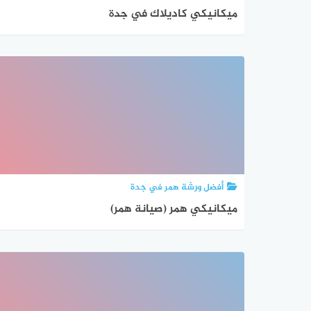
ميكانيكي كاديلاك في جدة
أفضل ورشة همر في جدة
ميكانيكي همر (صيانة همر)