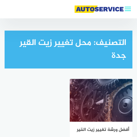
التجاوز
إلى
المحتوى
التصنيف:
محل تغيير زيت القير
جدة
أفضل ورشة تغيير زيت القير